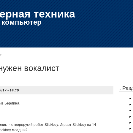
ерная техника
е компьютер
т
 нужен вокалист
. Ра
2017 - 14:19
из Берлина.
ик - четверорукий робот Stickboy. Играет Stickboy на 14-
Stickboy младший.