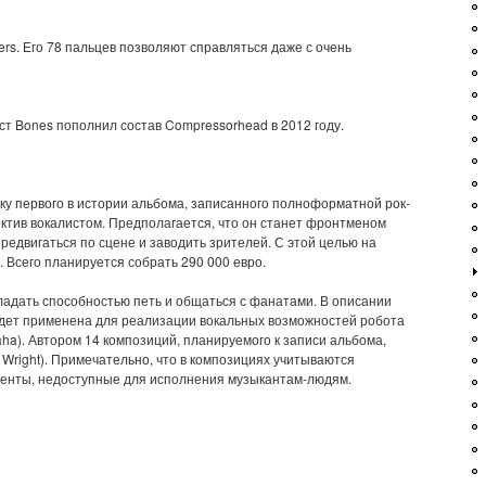
ers. Его 78 пальцев позволяют справляться даже с очень
т Bones пополнил состав Compressorhead в 2012 году.
ку первого в истории альбома, записанного полноформатной рок-
ктив вокалистом. Предполагается, что он станет фронтменом
редвигаться по сцене и заводить зрителей. С этой целью на
в. Всего планируется собрать 290 000 евро.
ладать способностью петь и общаться с фанатами. В описании
будет применена для реализации вокальных возможностей робота
a). Автором 14 композиций, планируемого к записи альбома,
 Wright). Примечательно, что в композициях учитываются
гменты, недоступные для исполнения музыкантам-людям.