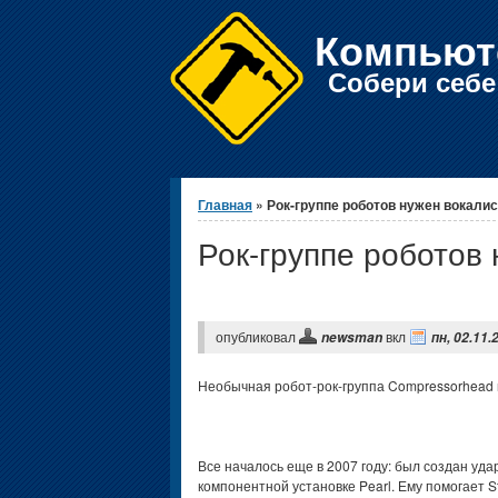
Компьют
Собери себ
Вы здесь
Главная
» Рок-группе роботов нужен вокалис
Рок-группе роботов
опубликовал
вкл
newsman
пн, 02.11.
Необычная робот-рок-группа Compressorhead 
Все началось еще в 2007 году: был создан ударн
компонентной установке Pearl. Ему помогает 