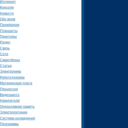
Интернет
Консоли
Новости
Обо всем
Периферия
Планшеты
Принтеры
Радио
Связь
Сети
Смартфоны
Статьи
Электроника
Робототехника
Материнская плата
Процессор
Видеокарта
Накопители
Оперативная память
Электропитание
Система охлаждения
Программы