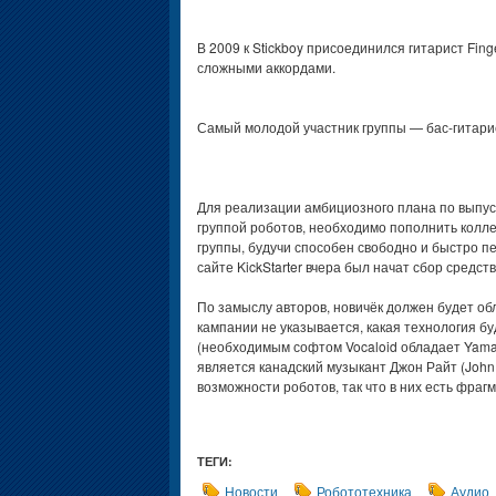
В 2009 к Stickboy присоединился гитарист Fing
сложными аккордами.
Самый молодой участник группы — бас-гитарис
Для реализации амбициозного плана по выпус
группой роботов, необходимо пополнить колле
группы, будучи способен свободно и быстро пе
сайте KickStarter вчера был начат сбор средст
По замыслу авторов, новичёк должен будет об
кампании не указывается, какая технология 
(необходимым софтом Vocaloid обладает Yamah
является канадский музыкант Джон Райт (John
возможности роботов, так что в них есть фра
ТЕГИ:
Новости
Робототехника
Аудио