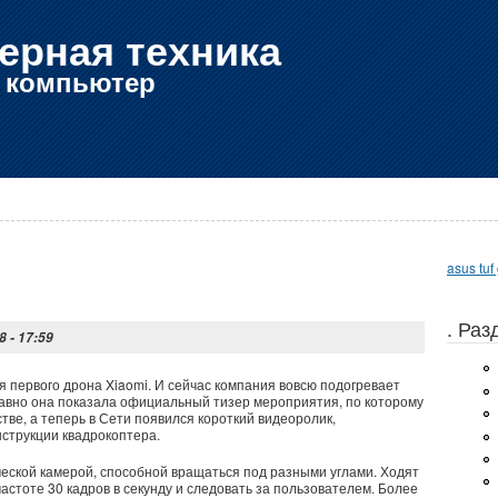
ерная техника
е компьютер
asus tuf
. Ра
8 - 17:59
ия первого дрона Xiaomi. И сейчас компания вовсю подогревает
давно она показала официальный тизер мероприятия, по которому
тве, а теперь в Сети появился короткий видеоролик,
струкции квадрокоптера.
ческой камерой, способной вращаться под разными углами. Ходят
частоте 30 кадров в секунду и следовать за пользователем. Более