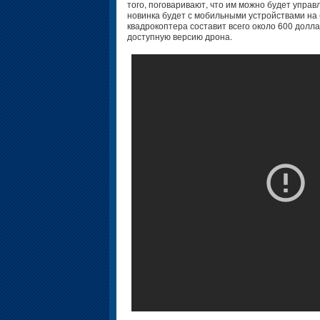
того, поговаривают, что им можно будет упра
новинка будет с мобильными устройствами на 
квадрокоптера составит всего около 600 долла
доступную версию дрона.