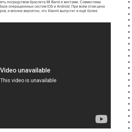
влять посредством браслета Mi Band и жестами. Совместима
базе операционных систем iOS и Android. При всём этом цена
ров, и вполне вероятно, что Xiaomi выпустит и ещё более