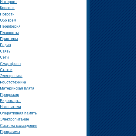
Интернет
Консоли
Новости
Обо всем
Периферия
Планшеты
Принтеры
Радио
Связь
Сети
Смартфоны
Статьи
Электроника
Робототехника
Материнская плата
Процессор
Видеокарта
Накопители
Оперативная память
Электропитание
Система охлаждения
Программы