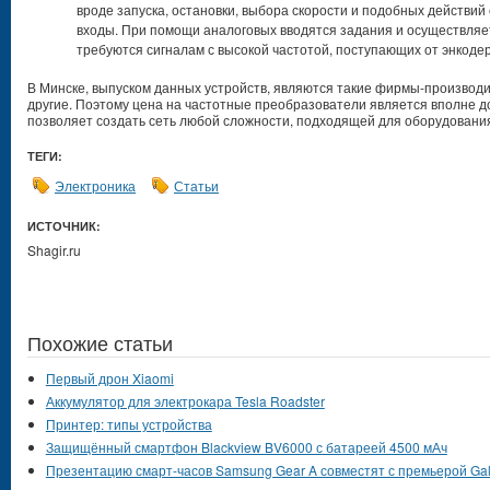
вроде запуска, остановки, выбора скорости и подобных действи
входы. При помощи аналоговых вводятся задания и осуществляе
требуются сигналам с высокой частотой, поступающих от энкодер
В Минске, выпуском данных устройств, являются такие фирмы-производи
другие. Поэтому цена на частотные преобразователи является вполне д
позволяет создать сеть любой сложности, подходящей для оборудования
ТЕГИ:
Электроника
Статьи
ИСТОЧНИК:
Shagir.ru
Похожие статьи
Первый дрон Xiaomi
Аккумулятор для электрокара Tesla Roadster
Принтер: типы устройства
Защищённый смартфон Blackview BV6000 с батареей 4500 мАч
Презентацию смарт-часов Samsung Gear A совместят с премьерой Gal