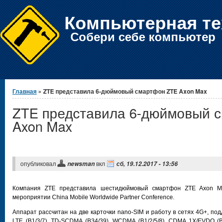
Компьютерная те
Собери себе компьютер
Вы здесь
Главная
» ZTE представила 6-дюймовый смартфон ZTE Axon Max
ZTE представила 6-дюймовый 
Axon Max
опубликовал
вкл
newsman
сб, 19.12.2017 - 13:56
Компания ZTE представила шестидюймовый смартфон ZTE Axon Ma
мероприятии China Mobile Worldwide Partner Conference.
Аппарат рассчитан на две карточки nano-SIM и работу в сетях 4G+, под
LTE (B1/3/7), TD-SCDMA (B34/39), WCDMA (B1/2/5/8), CDMA 1X/EVDO (B