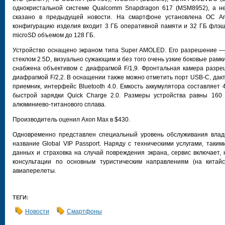
однокристальной системе Qualcomm Snapdragon 617 (MSM8952), а н
сказано в предыдущей новости. На смартфоне установлена ОС And
конфигурацию изделия входит 3 ГБ оперативной памяти и 32 ГБ флэш
microSD объемом до 128 ГБ.
Устройство оснащено экраном типа Super AMOLED. Его разрешение — 
стеклом 2.5D, визуально сужающим и без того очень узкие боковые рам
снабжена объективом с диафрагмой F/1,9. Фронтальная камера разр
диафрагмой F/2,2. В оснащении также можно отметить порт USB-C, дак
приемник, интерфейс Bluetooth 4.0. Емкость аккумулятора составляет
быстрой зарядки Quick Charge 2.0. Размеры устройства равны 160 
алюминиево-титанового сплава.
Производитель оценил Axon Max в $430.
Одновременно представлен специальный уровень обслуживания влад
название Global VIP Passport. Наряду с техническими услугами, таки
данных и страховка на случай повреждения экрана, сервис включает,
консультации по основным туристическим направлениям (на кита
авиаперелеты.
ТЕГИ:
Новости
Смартфоны