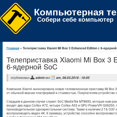
Компьютерная те
Собери себе компьютер
Вы здесь
Главная
» Телеприставка Xiaomi Mi Box 3 Enhanced Edition с 6-ядерно
Телеприставка Xiaomi Mi Box 3 E
6-ядерной SoC
опубликовал
вкл
admin
вт, 08.03.2018 - 18:05
Компания Xiaomi анонсировала новую телевизионную приставку Mi Box 3 
от обычной версии платформой и стоимостью. Покупателям устройство о
Сердцем в данном случае служит SoC MediaTek MT8693, которая нам ран
входит два ядра Cortex-A72, четыре Cortex-A53 и GPU PowerVR GX6250, т
производительная однокристальная система. Также в наличии 2 ГБ ОЗУ 
воспроизводить видео 4K. К примеру, устройство способно воспроизвести
с либо в формате H.264 при 30 к/с.