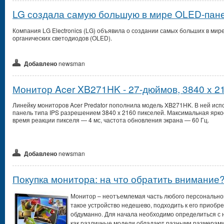
LG создала самую большую в мире OLED-пан
Компания LG Electronics (LG) объявила о создании самых больших в мире
органических светодиодов (OLED).
Добавлено
newsman
Монитор Acer XB271HK - 27-дюймов, 3840 x 2
Линейку мониторов Acer Predator пополнила модель XB271HK. В ней ис
панель типа IPS разрешением 3840 x 2160 пикселей. Максимальная яркост
время реакции пикселя — 4 мс, частота обновления экрана — 60 Гц.
Добавлено
newsman
Покупка монитора: на что обратить внимание
Монитор – неотъемлемая часть любого персонального
такое устройство недешево, подходить к его приобр
обдуманно. Для начала необходимо определиться с 
как различные модели обладают разными размерами