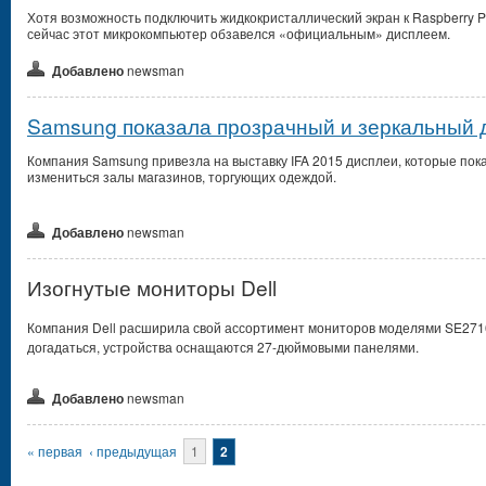
Хотя возможность подключить жидкокристаллический экран к Raspberry P
сейчас этот микрокомпьютер обзавелся «официальным» дисплеем.
Добавлено
newsman
Samsung показала прозрачный и зеркальный
Компания Samsung привезла на выставку IFA 2015 дисплеи, которые пока
измениться залы магазинов, торгующих одеждой.
Добавлено
newsman
Изогнутые мониторы Dell
Компания Dell расширила свой ассортимент мониторов моделями SE271
догадаться, устройства оснащаются 27-дюймовыми панелями.
Добавлено
newsman
Страницы
« первая
‹ предыдущая
1
2