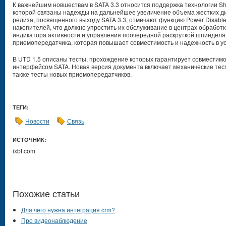
К важнейшим новшествам в SATA 3.3 относится поддержка технологии Shi
которой связаны надежды на дальнейшее увеличение объема жестких дис
релиза, посвященного выходу SATA 3.3, отмечают функцию Power Disabl
накопителей, что должно упростить их обслуживание в центрах обработк
индикатора активности и управления поочередной раскруткой шпинделя
приемопередатчика, которая повышает совместимость и надежность в ус
В UTD 1.5 описаны тесты, прохождение которых гарантирует совместим
интерфейсом SATA. Новая версия документа включает механические тест
также тесты новых приемопередатчиков.
ТЕГИ:
Новости
Связь
ИСТОЧНИК:
ixbt.com
Похожие статьи
Для чего нужна интеграция crm?
Про видеонаблюдение