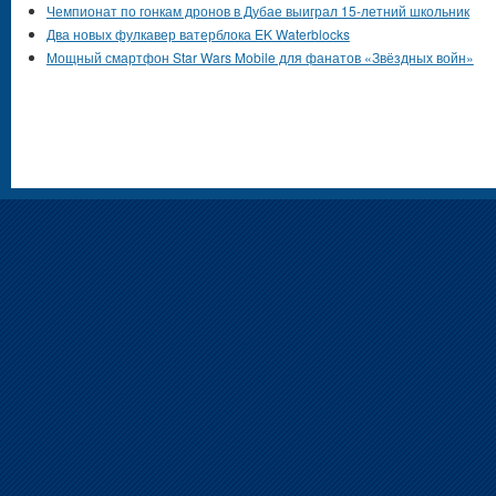
Чемпионат по гонкам дронов в Дубае выиграл 15-летний школьник
Два новых фулкавер ватерблока EK Waterblocks
Мощный смартфон Star Wars Mobile для фанатов «Звёздных войн»