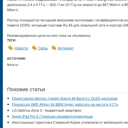
диапазонах 2,4 и 5 ГГц — 802.11ac (5 ГГц) на скорости до 867 Мбит/с и 80
Мбит/с.
Роутер оснащается четырьмя внешними антеннами с коэффициентом уси
памяти DDR3, четырьмя портами RJ-45 для локальной сети и портом USB
Рекомендованная цена на него пока не объявлена.
ТЕГИ:
Новости
Связь
Интернет
ИСТОЧНИК:
ferra.ru
Похожие статьи
Представлен фитнес-трекер Xiaomi Mi Band 2 с OLED-дисплеем
Процессор AMD Athlon X4 880K будет работать на частоте 4 ГГц
LG Optimus Zone 3 - бюджетный смартфон
Apple iPad Pro 9.7 признан неремонтопригодным
Иностранных туристов в Северной Корее отключили от мобильного и