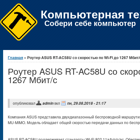
Компьютерная те
Собери себе компьютер
Вы здесь
Главная
» Роутер ASUS RT-AC58U со скоростью по Wi-Fi до 1267 Мбит/
Роутер ASUS RT-AC58U со скоро
1267 Мбит/с
опубликовал
вкл
admin
пн, 29.08.2018 - 21:17
Компания ASUS представила двухдиапазонный беспроводной маршрути
MU-MIMO. Модель обладает общей скоростью передачи данных по беспров
ASUS RT-AC58U поддерживает стандарты Wi-Fi 802.11a/b/g/n/ac. Обесп