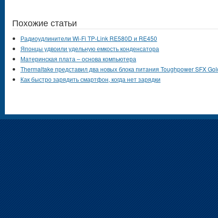
Похожие статьи
Радиоудлинители Wi-Fi TP-Link RE580D и RE450
Японцы удвоили удельную емкость конденсатора
Материнская плата – основа компьютера
Thermaltake представил два новых блока питания Toughpower SFX Gol
Как быстро зарядить смартфон, когда нет зарядки