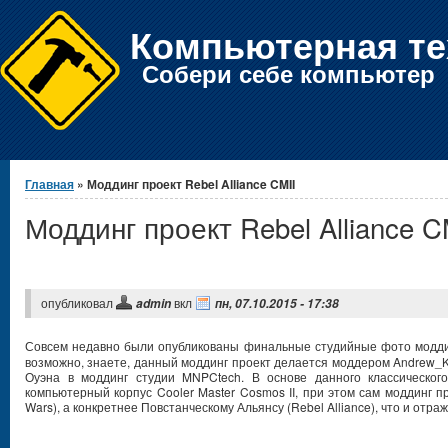
Компьютерная те
Собери себе компьютер
Вы здесь
Главная
» Моддинг проект Rebel Alliance CMII
Моддинг проект Rebel Alliance C
опубликовал
вкл
admin
пн, 07.10.2015 - 17:38
Совсем недавно были опубликованы финальные студийные фото модд
возможно, знаете, данный моддинг проект делается моддером Andrew_
Оуэна в моддинг студии MNPCtech. В основе данного классическог
компьютерный корпус Cooler Master Cosmos II, при этом сам моддинг 
Wars), а конкретнее Повстанческому Альянсу (Rebel Alliance), что и отра