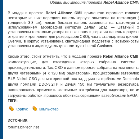
Общий вид моддинг проекта
Rebel Alliance CMII
В моддинг проекте
Rebel Alliance CMII
применено огромное количес
некоторые из них: передняя панель корпуса заменена на кастомную
толщиной 3.8 см), левая боковая панель заменена на кастомную а
использованием аэрографии (которую делал Брэд — штатный ху
установлены кастомные декоративные панели, верхняя панель корпуса 
открытия и крепления для резервуаров СВО), часть стандартных гриле
OverKill, в корпус установлена светодиодная подсветка с возможност
установлены в индивидуальную оплетку от Lutro0 Customs.
Кроме этого, стоит отметить, что в моддинг проекте
Rebel Alliance CMII
комплектующие, для охлаждения которых собранна система 
производительности. Так, СВО в данном проекте собрана на компонента
двумя четверными (4 х 120 мм) радиаторами, процессорным ватерблоко
R4E Nickel CSQ для материнской платы, двумя ватерблоками Dominato
двумя помпами DDC-3.2TP и двумя 150 мм трубчатыми резервуара
планировалось применить кастомные ватерблоки для видеокарт, но и
загружены работой, пришлось обойтись серийными ватерблоками EVGA 
ТЕГИ:
Корпус
Компьютер
ИСТОЧНИК:
forums.bit-tech.net