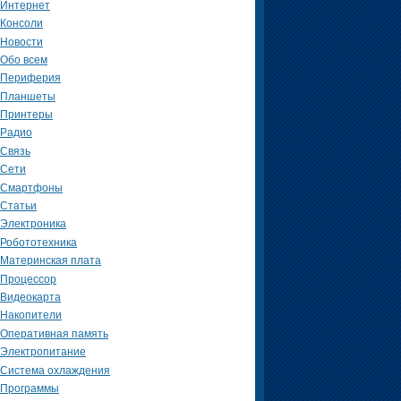
Интернет
Консоли
Новости
Обо всем
Периферия
Планшеты
Принтеры
Радио
Связь
Сети
Смартфоны
Статьи
Электроника
Робототехника
Материнская плата
Процессор
Видеокарта
Накопители
Оперативная память
Электропитание
Система охлаждения
Программы