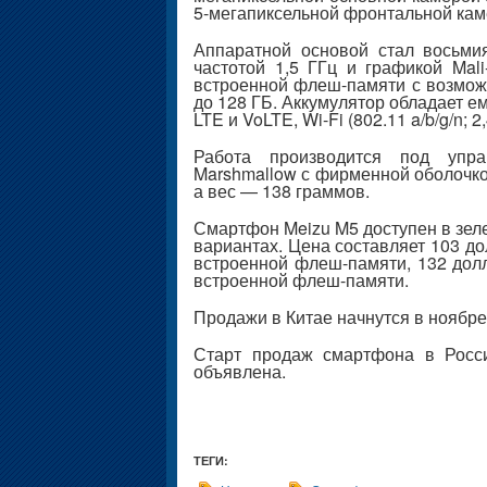
5-мегапиксельной фронтальной кам
Аппаратной основой стал восьми
частотой 1,5 ГГц и графикой Mal
встроенной флеш-памяти с возмож
до 128 ГБ. Аккумулятор обладает е
LTE и VoLTE, Wi-Fi (802.11 a/b/g/n; 
Работа производится под упра
Marshmallow с фирменной оболочкой
а вес — 138 граммов.
Смартфон Meizu M5 доступен в зеле
вариантах. Цена составляет 103 д
встроенной флеш-памяти, 132 дол
встроенной флеш-памяти.
Продажи в Китае начнутся в ноябре
Старт продаж смартфона в Росси
объявлена.
ТЕГИ: