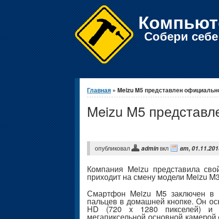
Компьют
Собери себ
Вы здесь
Главная
» Meizu M5 представлен официальн
Meizu M5 представ
опубликовал
вкл
admin
вт, 01.11.201
Компания Meizu представила с
приходит на смену модели Meizu M3
Смартфон Meizu M5 заключен в п
пальцев в домашней кнопке. Он о
HD (720 x 1280 пикселей) и 2
мегапиксельной основной камерой