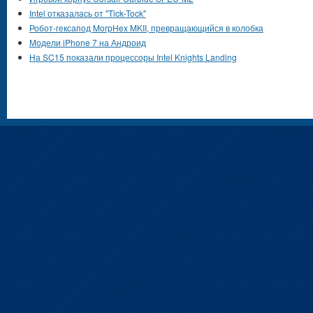
Intel отказалась от "Tick-Tock"
Робот-гексапод MorpHex MKII, превращающийся в колобка
Модели iPhone 7 на Андроид
На SC15 показали процессоры Intel Knights Landing