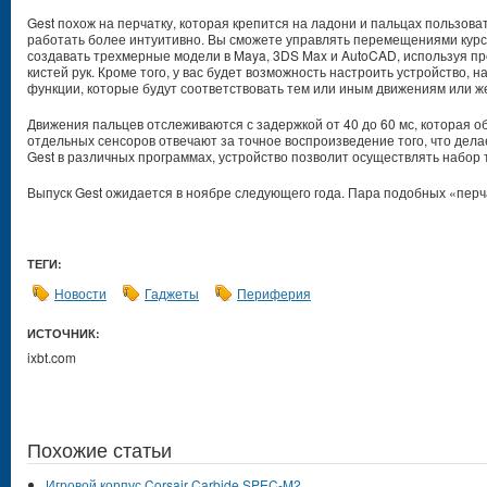
Gest похож на перчатку, которая крепится на ладони и пальцах пользова
работать более интуитивно. Вы сможете управлять перемещениями курсо
создавать трехмерные модели в Maya, 3DS Max и AutoCAD, используя п
кистей рук. Кроме того, у вас будет возможность настроить устройство, 
функции, которые будут соответствовать тем или иным движениям или ж
Движения пальцев отслеживаются с задержкой от 40 до 60 мс, которая о
отдельных сенсоров отвечают за точное воспроизведение того, что дел
Gest в различных программах, устройство позволит осуществлять набор 
Выпуск Gest ожидается в ноябре следующего года. Пара подобных «перча
ТЕГИ:
Новости
Гаджеты
Периферия
ИСТОЧНИК:
ixbt.com
Похожие статьи
Игровой корпус Corsair Carbide SPEC-M2