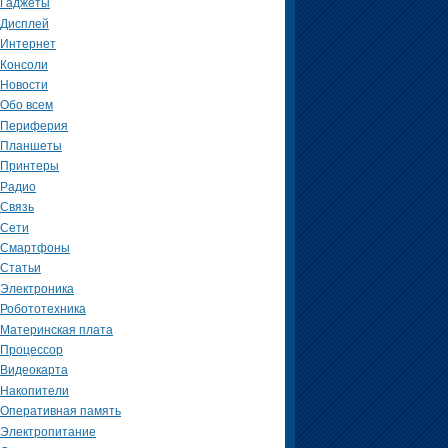
Гаджеты
Дисплей
Интернет
Консоли
Новости
Обо всем
Периферия
Планшеты
Принтеры
Радио
Связь
Сети
Смартфоны
Статьи
Электроника
Робототехника
Материнская плата
Процессор
Видеокарта
Накопители
Оперативная память
Электропитание