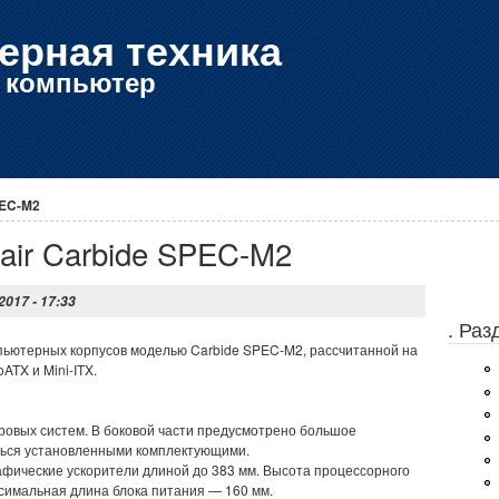
ерная техника
е компьютер
PEC-M2
air Carbide SPEC-M2
2017 - 17:33
. Ра
пьютерных корпусов моделью Carbide SPEC-M2, рассчитанной на
ATX и Mini-ITX.
овых систем. В боковой части предусмотрено большое
ться установленными комплектующими.
афические ускорители длиной до 383 мм. Высота процессорного
симальная длина блока питания — 160 мм.