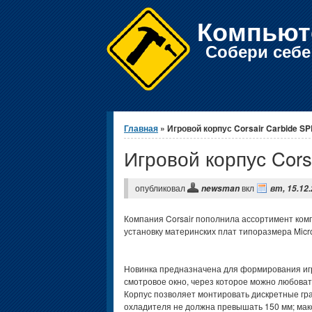
Компьют
Собери себ
Вы здесь
Главная
» Игровой корпус Corsair Carbide S
Игровой корпус Cors
опубликовал
вкл
newsman
вт, 15.12.
Компания Corsair пополнила ассортимент ком
установку материнских плат типоразмера Micro
Новинка предназначена для формирования игр
смотровое окно, через которое можно любова
Корпус позволяет монтировать дискретные гр
охладителя не должна превышать 150 мм; мак