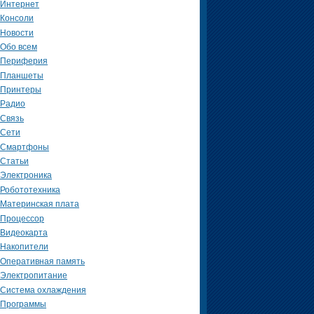
Интернет
Консоли
Новости
Обо всем
Периферия
Планшеты
Принтеры
Радио
Связь
Сети
Смартфоны
Статьи
Электроника
Робототехника
Материнская плата
Процессор
Видеокарта
Накопители
Оперативная память
Электропитание
Система охлаждения
Программы