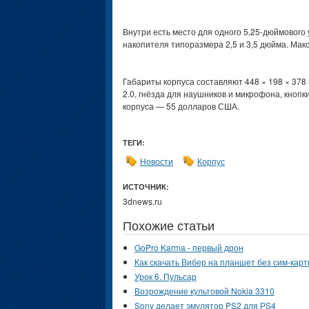
Внутри есть место для одного 5,25-дюймового 
накопителя типоразмера 2,5 и 3,5 дюйма. Ма
Габариты корпуса составляют 448 × 198 × 378
2.0, гнёзда для наушников и микрофона, кноп
корпуса — 55 долларов США.
ТЕГИ:
Новости
Корпус
ИСТОЧНИК:
3dnews.ru
Похожие статьи
GoPro Karma - первый дрон
Как скачать Вибер на планшет без сим-кар
Урок 6. Пульсар
Возрождение культовой Nokia 3310
Sony делает эмулятор PS2 для РS4