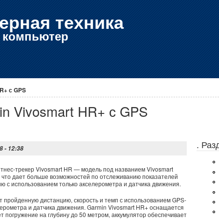
ерная техника
е компьютер
HR+ с GPS
in Vivosmart HR+ с GPS
. Ра
8 - 12:38
нес-трекер Vivosmart HR — модель под названием Vivosmart
 что дает больше возможностей по отслеживанию показателей
ию с использованием только акселерометра и датчика движения.
т пройденную дистанцию, скорость и темп с использованием GPS-
лерометра и датчика движения. Garmin Vivosmart HR+ оснащается
т погружение на глубину до 50 метром, аккумулятор обеспечивает