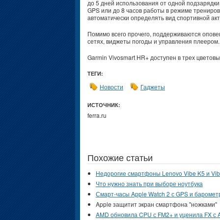
до 5 дней использования от одной подзарядки
GPS или до 8 часов работы в режиме трениров
автоматически определять вид спортивной акт
Помимо всего прочего, поддерживаются опове
сетях, виджеты погоды и управления плеером
Garmin Vivosmart HR+ доступен в трех цветовы
ТЕГИ:
Новости
Гаджеты
ИСТОЧНИК:
ferra.ru
Похожие статьи
Недорогие смартфоны Lenovo Vibe K5 и Vib
Что нужно знать при выборе ноутбука
Смарт-часы Apple Watch 2 с GPS и баромет
Apple защитит экран смартфона "ножками"
AMD обновила CPU с FM2+ и уценила FX с