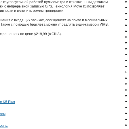
 с круглосуточной работой пульсометра и отключенным датчиком
ки с непрерывной записью GPS. Технология Move IQ позволяет
ивности и включить режим тренировки.
щения о входящих звонках, сообщениях на почте и в социальных
. Также с помощью браслета можно управлять экшн-камерой VIRB.
х решениях по цене $219,99 (в США).
e K5 Plus
ром
 AM3+