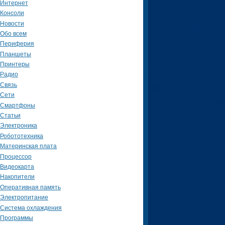
Интернет
Консоли
Новости
Обо всем
Периферия
Планшеты
Принтеры
Радио
Связь
Сети
Смартфоны
Статьи
Электроника
Робототехника
Материнская плата
Процессор
Видеокарта
Накопители
Оперативная память
Электропитание
Система охлаждения
Программы