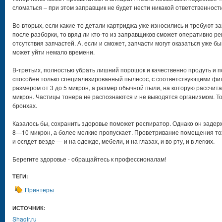
сломаться – при этом заправщик не будет нести никакой ответственност
Во-вторых, если какие-то детали картриджа уже износились и требуют з
после разборки, то вряд ли кто-то из заправщиков сможет оперативно р
отсутствия запчастей. А, если и сможет, запчасти могут оказаться уже 
может уйти немало времени.
В-третьих, полностью убрать лишний порошок и качественно продуть и 
способен только специализированный пылесос, с соответствующими фил
размером от 3 до 5 микрон, а размер обычной пыли, на которую рассчи
микрон. Частицы тонера не распознаются и не выводятся организмом. То
бронхах.
Казалось бы, сохранить здоровье поможет респиратор. Однако он заде
8—10 микрон, а более мелкие пропускает. Проветривание помещения тож
и осядет везде — и на одежде, мебели, и на глазах, и во рту, и в легких.
Берегите здоровье - обращайтесь к профессионалам!
ТЕГИ:
Принтеры
ИСТОЧНИК:
Shagir.ru