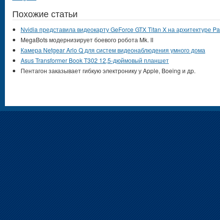
Похожие статьи
Nvidia представила видеокарту GeForce GTX Titan X на архитектуре Pa
MegaBots модернизирует боевого робота Mk. II
Камера Netgear Arlo Q для систем видеонаблюдения умного дома
Asus Transformer Book T302 12,5-дюймовый планшет
Пентагон заказывает гибкую электронику у Apple, Boeing и др.