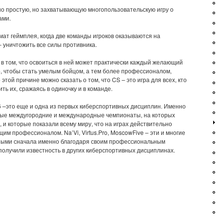
но простую, но захватывающую многопользовательскую игру о
ами.
ат геймплея, когда две команды игроков оказываются на
– уничтожить все силы противника.
в том, что освоиться в ней может практически каждый желающий
ого, чтобы стать умелым бойцом, а тем более профессионалом,
той причине можно сказать о том, что CS – это игра для всех, кто
ть их, сражаясь в одиночку и в команде.
1.6 –это еще и одна из первых киберспортивных дисциплин. Именно
ные междугородние и международные чемпионаты, на которых
и которые показали всему миру, что на играх действительно
им профессионалом. Na’Vi, Virtus.Pro, MoscowFive – эти и многие
рными сначала именно благодаря своим профессиональным
е получили известность в других киберспортивных дисциплинах.