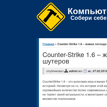
Компьют
Собери себ
Вы здесь
Главная
» Counter-Strike 1.6 – живая легенд
Counter-Strike 1.6 –
шутеров
опубликовал
вкл
admin
вс, 07.02.2018
CounterStrike 1.6 – это культовая игра в жанр
историей. Несмотря на то, что история этой и
огромнейшее количество более современных шу
не теряет своей актуальности, и мониторинг с
множество поклонников.