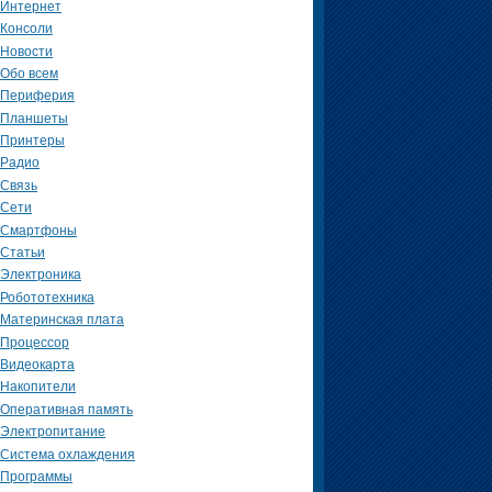
Интернет
Консоли
Новости
Обо всем
Периферия
Планшеты
Принтеры
Радио
Связь
Сети
Смартфоны
Статьи
Электроника
Робототехника
Материнская плата
Процессор
Видеокарта
Накопители
Оперативная память
Электропитание
Система охлаждения
Программы