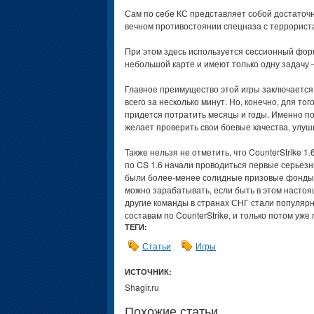
Сам по себе КС представляет собой достаточ
вечном противостоянии спецназа с террорист
При этом здесь используется сессионный форм
небольшой карте и имеют только одну задачу 
Главное преимущество этой игры заключается 
всего за несколько минут. Но, конечно, для т
придется потратить месяцы и годы. Именно по э
желает проверить свои боевые качества, улуши
Также нельзя не отметить, что CounterStrike 
по CS 1.6 начали проводиться первые серьез
были более-менее солидные призовые фонды, 
можно зарабатывать, если быть в этом настоящ
другие команды в странах СНГ стали популя
составам по CounterStrike, и только потом уж
ТЕГИ:
Статьи
Игры
ИСТОЧНИК:
Shagir.ru
Похожие статьи